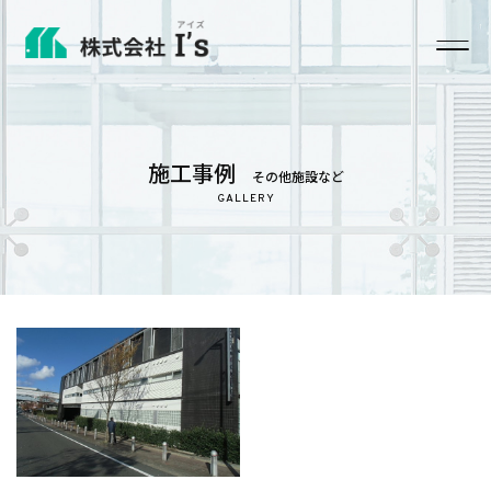
ホーム
施工事例
その他施設など
ビル・マンションの外壁クリーニング（ケミクリーン工
法）
GALLERY
ビル・マンションの外壁工事の施工の流れ
塗装工事
ガラスクリーニング
建設工事