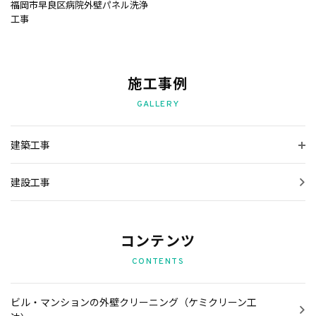
会社案内
福岡市早良区病院外壁パネル洗浄
工事
プライバシーポリシー
外壁クリーニング工事の非対面（オンライン）サービス
施工事例
GALLERY
お問い合わせ
建築工事
施工事例
建設工事
お知らせ
スタッフブログ
コンテンツ
CONTENTS
ビル・マンションの外壁クリーニング（ケミクリーン工