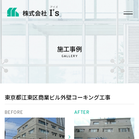
ホーム
施工事例
ビル・マンションの外壁クリーニング（ケミクリーン工
法）
GALLERY
ビル・マンションの外壁工事の施工の流れ
塗装工事
東京都江東区商業ビル外壁コーキング工事
ガラスクリーニング
BEFORE
AFTER
建設工事